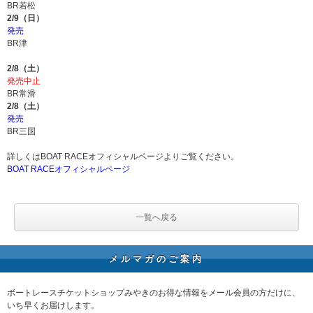
BR若松
2/9（日）
発売
BR津
2/8（土）
発売中止
BR常滑
2/8（土）
発売
BR三国
詳しくはBOAT RACEオフィシャルページよりご覧ください。
BOAT RACEオフィシャルページ
一覧へ戻る
メルマガのご案内
ボートレースチケットショップみやきのお得な情報をメール会員の方だけに、
いち早くお届けします。