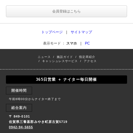
会員登録はこちら
トップページ
|
サイトマップ
表示モード ：
スマホ
|
PC
ニュース
/
施設ガイド
/
指定席紹介
/
キャッシュレスサービス
/
アクセス
365日営業 ＋ ナイター毎日開催
開催時間
午前8時00分からナイター終了まで
総合案内
〒 849-0101
佐賀県三養基郡みやき町原古賀5719
0942-94-5655